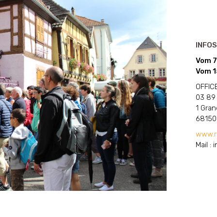
INFOS
Vom 7.
Vom 15
OFFIC
03 89
1 Gran
68150 
www.ri
Mail :
i