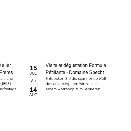
eller
Visite et dégustation Formule
15
Frères
Pétillante - Domaine Specht
JUL
aftliche
Entdecken Sie die spannende Welt
Au
 (1895)
des unabhängigen Winzers… mit
14
s freitags
einem Workshop zum Sabrieren ...
AUG