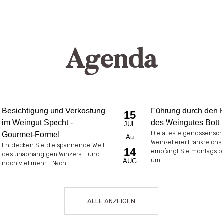
Agenda
Besichtigung und Verkostung
Führung durch den K
15
im Weingut Specht -
des Weingutes Bott 
JUL
Die älteste genossensch
Gourmet-Formel
Au
Weinkellerei Frankreichs
Entdecken Sie die spannende Welt
14
empfängt Sie montags bi
des unabhängigen Winzers … und
um ...
AUG
noch viel mehr! Nach ...
ALLE ANZEIGEN