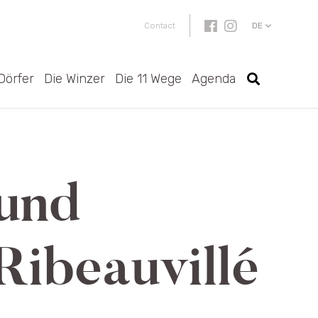
DE
Contact
Dörfer
Die Winzer
Die 11 Wege
Agenda
 und
ibeauvillé