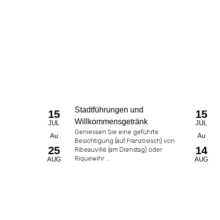
Stadtführungen und
15
15
Willkommensgetränk
JUL
JUL
Geniessen Sie eine geführte
Au
Au
Besichtigung (auf Französisch) von
25
14
Ribeauvillé (am Dienstag) oder
Riquewihr ...
AUG
AUG