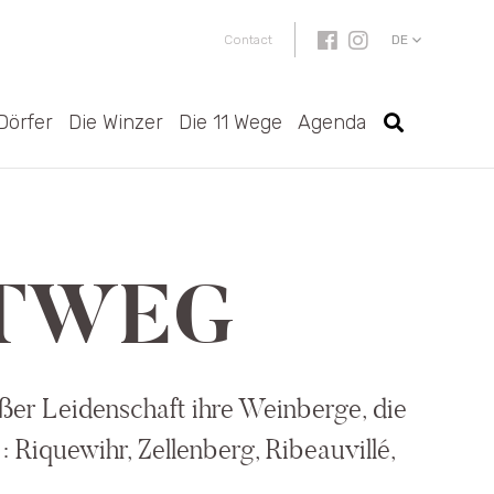
DE
Contact
Dörfer
Die Winzer
Die 11 Wege
Agenda
ARTWEG
oßer Leidenschaft ihre Weinberge, die
 Riquewihr, Zellenberg, Ribeauvillé,