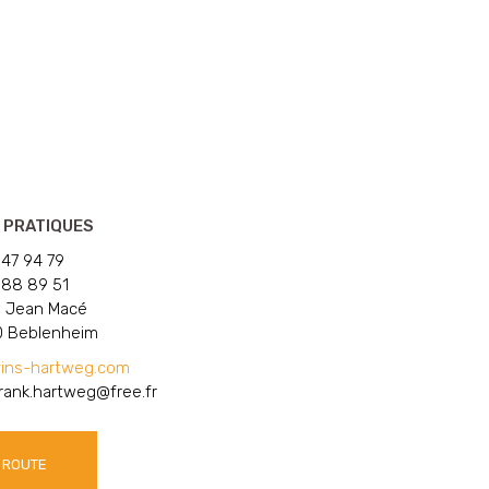
 PRATIQUES
 47 94 79
 88 89 51
e Jean Macé
 Beblenheim
ins-hartweg.com
rank.hartweg@free.fr
ROUTE