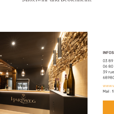
INFOS
03 89
06 80
39 ru
68980
www.v
Mail :
f