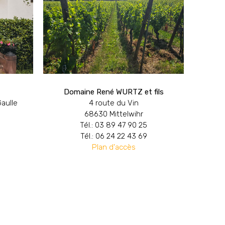
Domaine René WURTZ et fils
aulle
4 route du Vin
68630 Mittelwihr
Tél.: 03 89 47 90 25
Tél.: 06 24 22 43 69
Plan d'accès