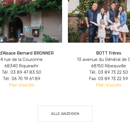
 d'Alsace Bernard BRONNER
BOTT Frères
4 rue de la Couronne
13 avenue du Général de G
68340 Riquewihr
68150 Ribeauville
Tél.: 03 89 47 83 50
Tél.: 03 89 73 22 50
Tél.: 06 70 19 61 89
Fax: 03 89 73 22 59
Plan d'accès
Plan d'accès
ALLE ANZEIGEN