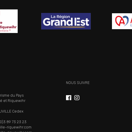
NOUS SUIVRE
urisme du Pays
lé et Riquewihr
UVILLE Cedex
0)3 89 73 23 23
lle-riquewihr.com