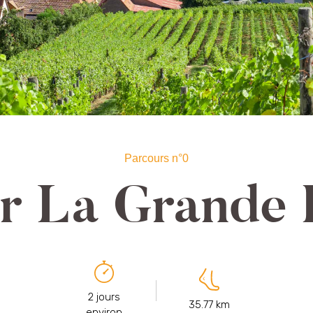
Parcours n°0
er La Grande 
2 jours
35.77 km
environ