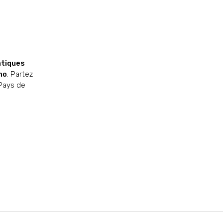
atiques
no
. Partez
 Pays de