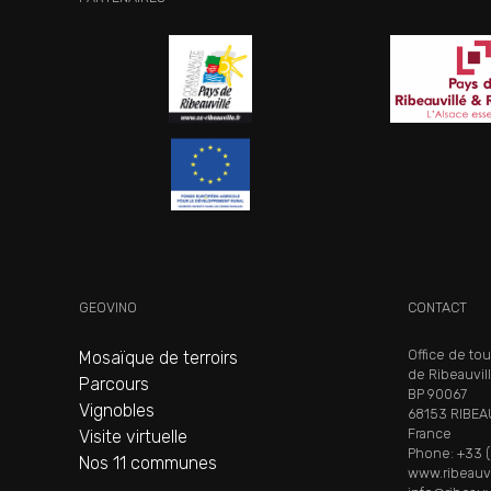
GEOVINO
CONTACT
Office de to
Mosaïque de terroirs
de Ribeauvil
Parcours
BP 90067
Vignobles
68153 RIBEA
France
Visite virtuelle
Phone: +33 (
Nos 11 communes
www.ribeauvi