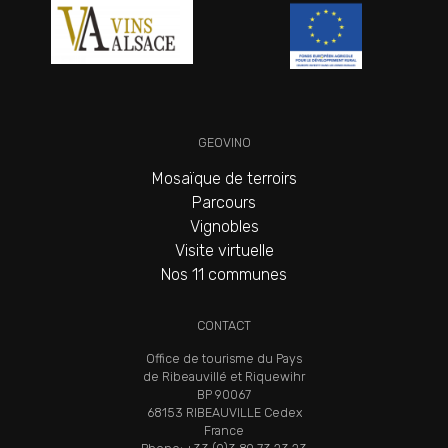
GEOVINO
Mosaïque de terroirs
Parcours
Vignobles
Visite virtuelle
Nos 11 communes
CONTACT
Office de tourisme du Pays
de Ribeauvillé et Riquewihr
BP 90067
68153 RIBEAUVILLE Cedex
France