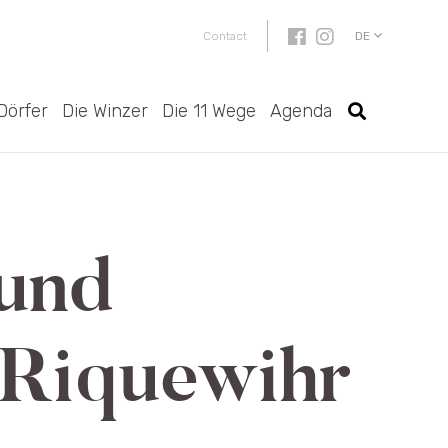
DE
Contact
Dörfer
Die Winzer
Die 11 Wege
Agenda
 und
 Riquewihr