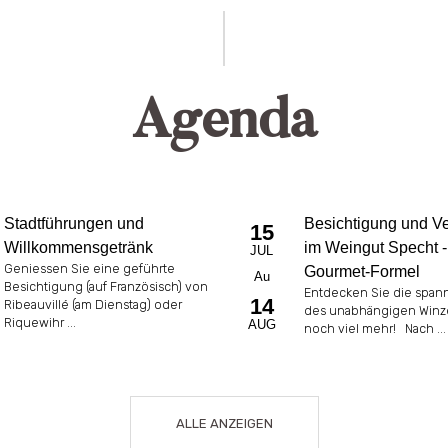
Agenda
Stadtführungen und
Besichtigung und V
15
Willkommensgetränk
im Weingut Specht -
JUL
Geniessen Sie eine geführte
Gourmet-Formel
Au
Besichtigung (auf Französisch) von
Entdecken Sie die span
14
Ribeauvillé (am Dienstag) oder
des unabhängigen Winz
Riquewihr ...
AUG
noch viel mehr! Nach ...
ALLE ANZEIGEN