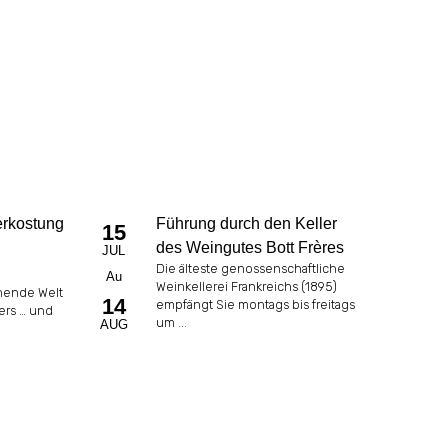
erkostung
Führung durch den Keller
15
des Weingutes Bott Frères
JUL
Die älteste genossenschaftliche
Au
Weinkellerei Frankreichs (1895)
nende Welt
14
empfängt Sie montags bis freitags
ers … und
um ...
AUG