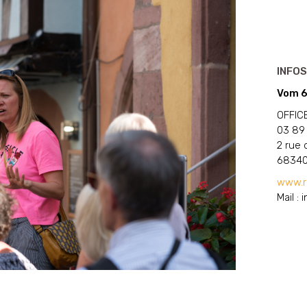
INFOS
Vom 6.
OFFIC
03 89
2 rue 
68340
www.ri
Mail :
i