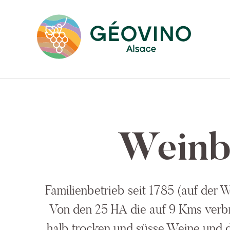
Wein
Familienbetrieb seit 1785 (auf der 
Von den 25 HA die auf 9 Kms verbr
halb trocken und süsse Weine und da