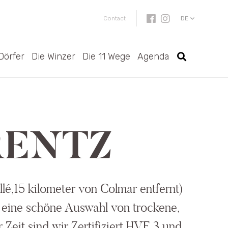
DE
Contact
Dörfer
Die Winzer
Die 11 Wege
Agenda
RENTZ
lé,15 kilometer von Colmar entfernt)
 eine schöne Auswahl von trockene,
Zeit sind wir Zertifiziert HVE 3 und