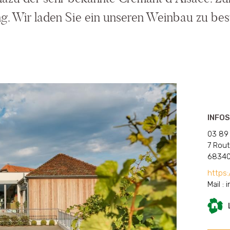
g. Wir laden Sie ein unseren Weinbau zu besu
INFOS
03 89 
7 Rout
68340
https
Mail :