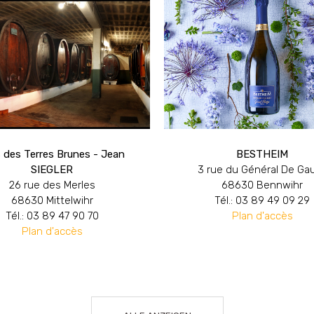
 des Terres Brunes - Jean
BESTHEIM
SIEGLER
3 rue du Général De Gau
26 rue des Merles
68630 Bennwihr
68630 Mittelwihr
Tél.: 03 89 49 09 29
Tél.: 03 89 47 90 70
Plan d'accès
Plan d'accès