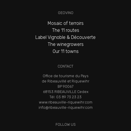
GEOVINO
Mosaic of terroirs
The 11 routes
Label Vignoble & Découverte
The winegrowers
Our 11 towns
CONTACT
Office de tourisme du Pays
de Ribeauvillé et Riquewihr
BP 90067
68153 RIBEAUVILLE Cedex
Tél: 03 89 73 23 23
www.ribeauville-riquewihr.com
info@ribeauville-riquewihr.com
FOLLOW US